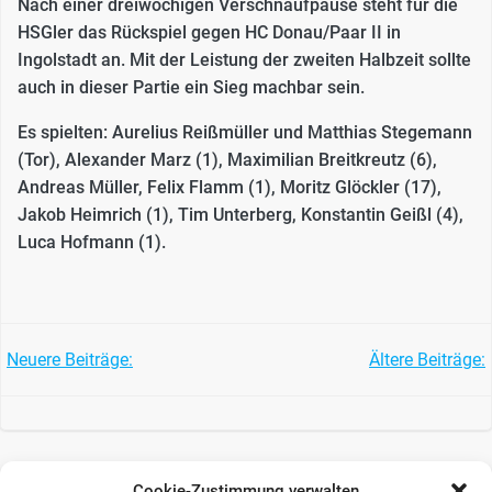
Nach einer dreiwöchigen Verschnaufpause steht für die
HSGler das Rückspiel gegen HC Donau/Paar II in
Ingolstadt an. Mit der Leistung der zweiten Halbzeit sollte
auch in dieser Partie ein Sieg machbar sein.
Es spielten: Aurelius Reißmüller und Matthias Stegemann
(Tor), Alexander Marz (1), Maximilian Breitkreutz (6),
Andreas Müller, Felix Flamm (1), Moritz Glöckler (17),
Jakob Heimrich (1), Tim Unterberg, Konstantin Geißl (4),
Luca Hofmann (1).
POST
POST
Neuere Beiträge:
Ältere Beiträge:
NAVIGATION
NAVIGATIO
Cookie-Zustimmung verwalten